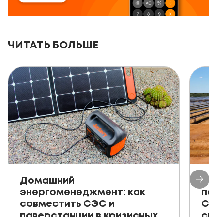
ЧИТАТЬ БОЛЬШЕ
Домашний
Ав
энергоменеджмент: как
пе
совместить СЭС и
СЭ
паверстанции в кризисных
ск