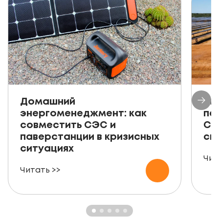
Домашний
Ав
энергоменеджмент: как
пе
совместить СЭС и
СЭ
паверстанции в кризисных
ск
ситуациях
Чит
Читать >>