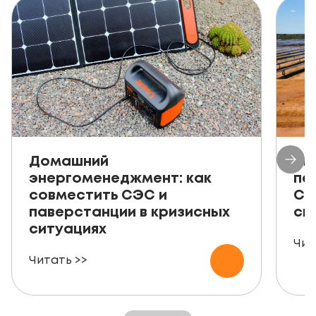
Домашний
Ав
энергоменеджмент: как
пе
совместить СЭС и
СЭ
паверстанции в кризисных
ск
ситуациях
Чит
Читать >>