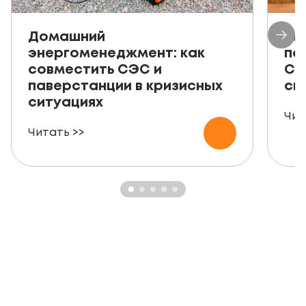
Домашний
Ав
энергоменеджмент: как
пе
совместить СЭС и
СЭ
паверстанции в кризисных
ск
ситуациях
Чит
Читать >>