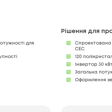
Рішення для пр
отужності для
Спроектована і
СЕС
упності
120 полікриста
Інвертор 30 кВ
Загальна потуж
Оформлення зе