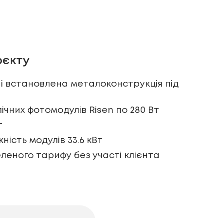
оєкту
 встановлена ​​металоконструкція під
лічних фотомодулів Risen по 280 Вт
т
ність модулів 33.6 кВт
леного тарифу без участі клієнта