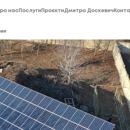
ро нас
Послуги
Проєкти
Дмитро Доскевич
Конта
ро нас
Послуги
Проєкти
Дмитро Доскевич
Конта
ове