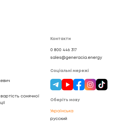
Контакти
0 800 446 317
sales@generacia.energy
Соціальні мережі
евич
вартість сонячної
Оберіть мову
ції
Українська
русский