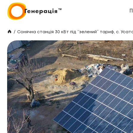
П
П
/
Сонячна станція 30 кВт під “зелений” тариф, с. Усат