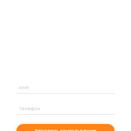
ЗАКАЗАТЬ БЕСПЛАТНУЮ
КОНСУЛЬТАЦИЮ
Узнайте о возможности установки,
стоимости и периоде окупаемости
солнечной электростанции для вашего
проекта