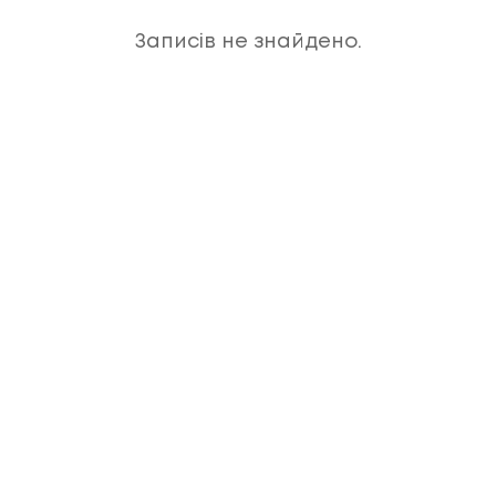
Записів не знайдено.
ЗАМОВТЕ БЕЗКОШТОВНУ
КОНСУЛЬТАЦІЮ
Дізнайтеся про можливість встановлення,