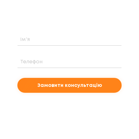
вартість та період окупності сонячної
електростанції саме у вашому випадку
Замовити консультацію