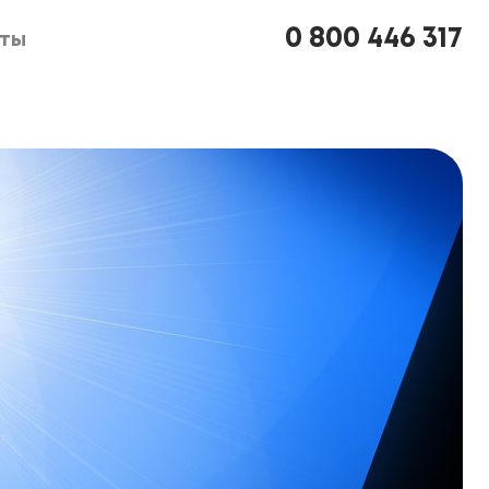
0 800 446 317
кты
кты