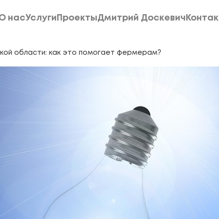
О нас
Услуги
Проекты
Дмитрий Доскевич
Конта
О нас
Услуги
Проекты
Дмитрий Доскевич
Конта
ской области: как это помогает фермерам?