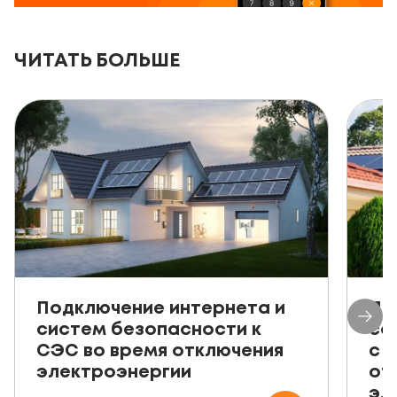
ЧИТАТЬ БОЛЬШЕ
Подключение интернета и
Пр
систем безопасности к
со
СЭС во время отключения
с 
электроэнергии
от
эл