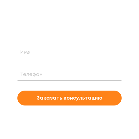
Узнайте о возможности установки,
стоимости и периоде окупаемости
солнечной электростанции для вашего
проекта
Заказать консультацию