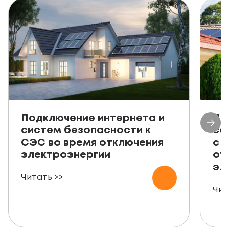
Подключение интернета и
Пр
систем безопасности к
со
СЭС во время отключения
с 
электроэнергии
от
эл
Читать >>
Чит