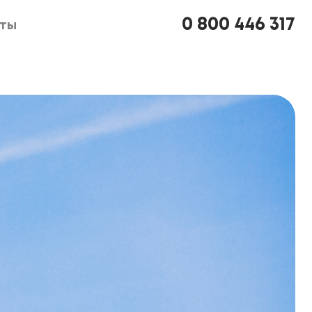
0 800 446 317
кты
кты