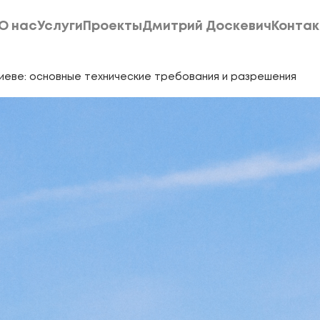
О нас
Услуги
Проекты
Дмитрий Доскевич
Конта
О нас
Услуги
Проекты
Дмитрий Доскевич
Конта
иеве: основные технические требования и разрешения