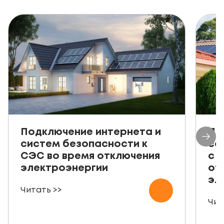
Подключение интернета и
Пр
систем безопасности к
со
СЭС во время отключения
с 
электроэнергии
от
эл
Читать >>
Чит