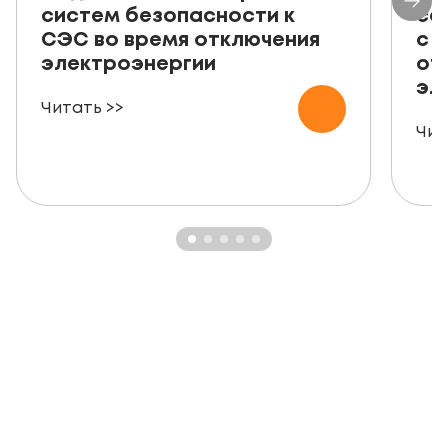
систем безопасности к
со
СЭС во время отключения
с 
электроэнергии
от
эл
Читать >>
Чит