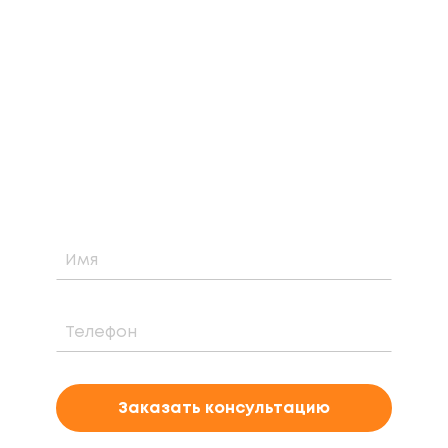
ЗАКАЗАТЬ БЕСПЛАТНУЮ
КОНСУЛЬТАЦИЮ
Узнайте о возможности установки,
стоимости и периоде окупаемости
солнечной электростанции для вашего
проекта
Заказать консультацию