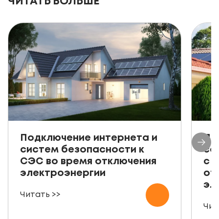
ЧИТАТЬ БОЛЬШЕ
Подключение интернета и
Пр
систем безопасности к
со
СЭС во время отключения
с 
электроэнергии
от
эл
Читать >>
Чит