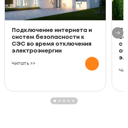
Подключение интернета и
Пр
систем безопасности к
со
СЭС во время отключения
с 
электроэнергии
от
эл
Читать >>
Чит