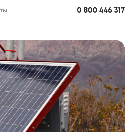
0 800 446 317
кты
кты