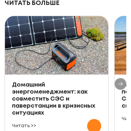
ЧИТАТЬ БОЛЬШЕ
Домашний
Ав
энергоменеджмент: как
пе
совместить СЭС и
СЭ
паверстанции в кризисных
ск
ситуациях
Чит
Читать >>