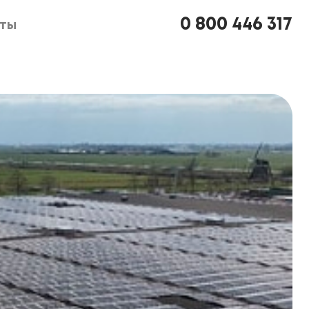
0 800 446 317
кты
кты