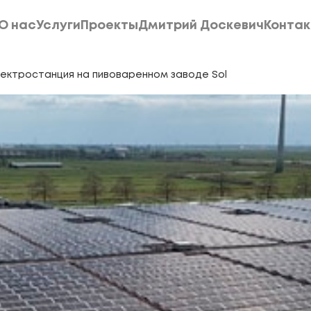
О нас
Услуги
Проекты
Дмитрий Доскевич
Конта
О нас
Услуги
Проекты
Дмитрий Доскевич
Конта
ектростанция на пивоваренном заводе Sol