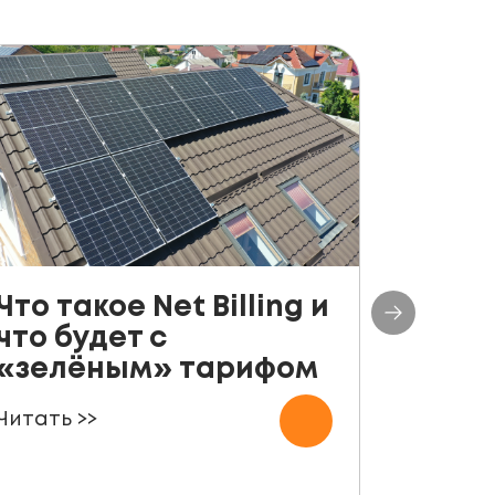
Что такое Net Billing и
Поша
что будет с
руко
«зелёным» тарифом
уста
пане
Читать >>
для ф
Читать 