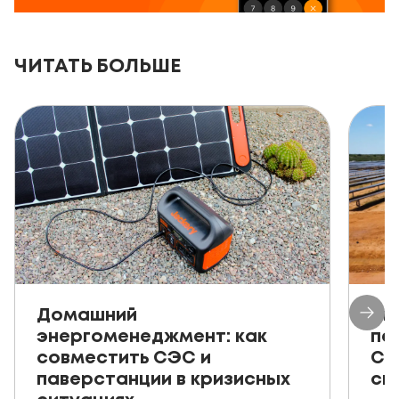
ЧИТАТЬ БОЛЬШЕ
Домашний
Ав
энергоменеджмент: как
пе
совместить СЭС и
СЭ
паверстанции в кризисных
ск