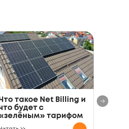
Что такое Net Billing и
Поша
что будет с
руко
«зелёным» тарифом
уста
пане