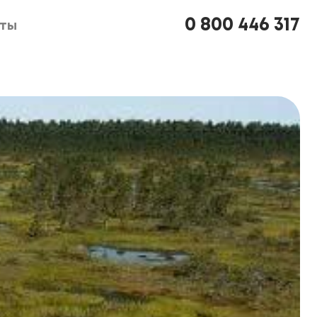
0 800 446 317
кты
кты