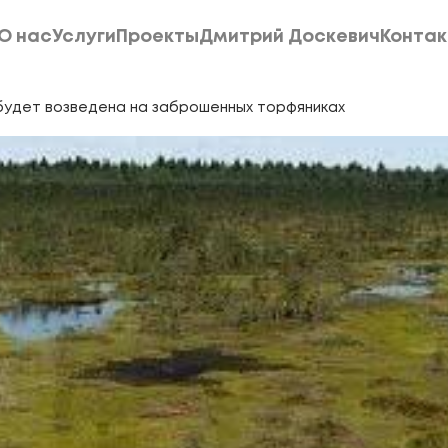
О нас
Услуги
Проекты
Дмитрий Доскевич
Конта
О нас
Услуги
Проекты
Дмитрий Доскевич
Конта
 будет возведена на заброшенных торфяниках