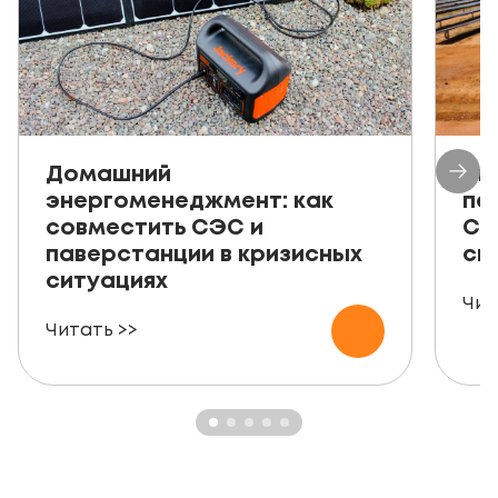
Домашний
Ав
энергоменеджмент: как
пе
совместить СЭС и
СЭ
паверстанции в кризисных
ск
ситуациях
Чит
Читать >>