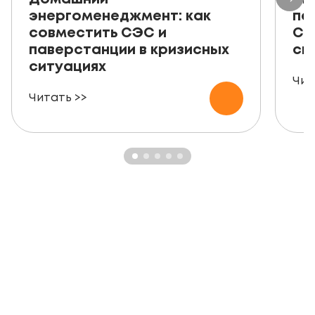
энергоменеджмент: как
пе
совместить СЭС и
СЭ
паверстанции в кризисных
ск
ситуациях
Чит
Читать >>