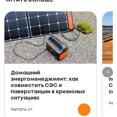
Домашний
Ав
энергоменеджмент: как
пе
совместить СЭС и
СЭ
паверстанции в кризисных
ск
ситуациях
Чит
Читать >>