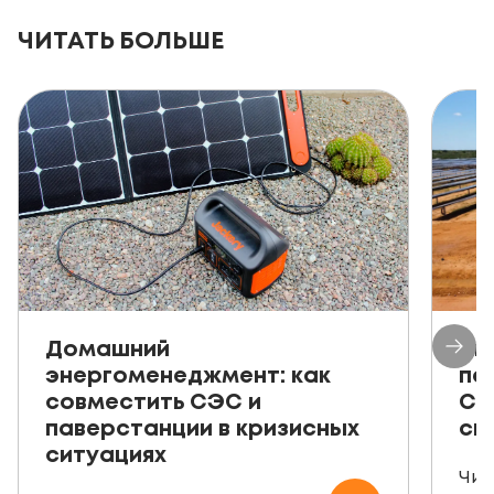
ЧИТАТЬ БОЛЬШЕ
Домашний
Ав
энергоменеджмент: как
пе
совместить СЭС и
СЭ
паверстанции в кризисных
ск
ситуациях
Чит