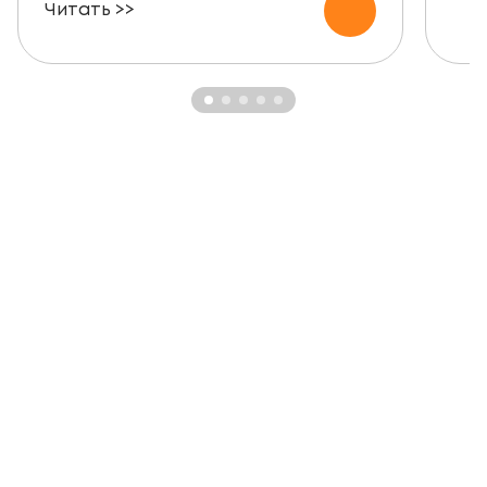
Читать >>
ЗАКАЗАТЬ БЕСПЛАТНУЮ
КОНСУЛЬТАЦИЮ
Узнайте о возможности установки,
стоимости и периоде окупаемости
солнечной электростанции для вашего