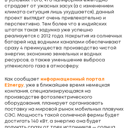
В условиях того, что Калифорния ежегодно
страдает от ужасных засух (а с изменением
климата ситуация лишь ухудшается), данный
проект выглядит очень привлекательно и
перспективно. Тем более что в индийских
штатах такая задумка уже успешно
реализуется с 2012 года. Накрытия из солнечных
батарей над водными каналами обеспечивают
сразу 4 преимущества: производство чистой
энергии, экономию земельных и водных
ресурсов, а также уменьшение выброса
углекислого газа в атмосферу.
Как сообщает
информационный портал
E2nergy
, уже в ближайшее время немецкая
компания, специализирующаяся на
производстве фотоэлектрического
оборудования, планирует организовать
поставку на мировой рынок мобильных плавучих
СЭС. Мощность такой солнечной фермы будет
достигать 140 кВт, а энергию она будет
получать сразу от трех источников — солнца,