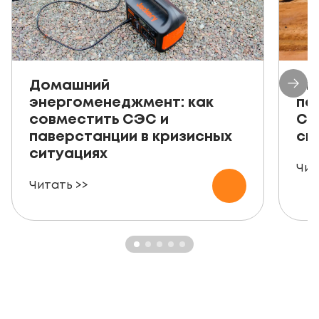
Домашний
Ав
энергоменеджмент: как
пе
совместить СЭС и
СЭ
паверстанции в кризисных
ск
ситуациях
Чит
Читать >>