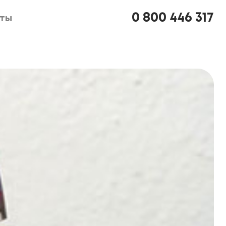
0 800 446 317
кты
кты