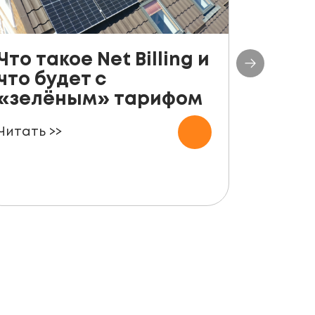
Что такое Net Billing и
Поша
что будет с
руко
«зелёным» тарифом
уста
пане
Читать >>
для ф
Читать 