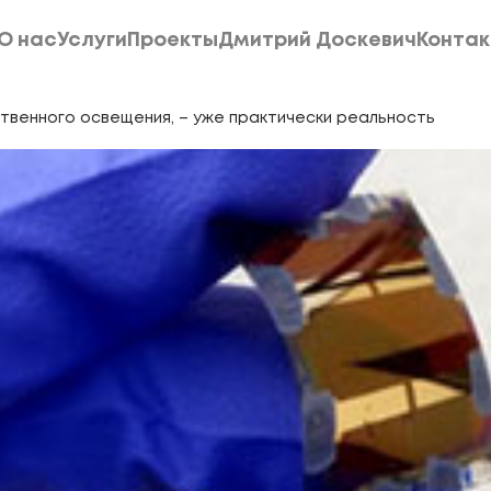
О нас
Услуги
Проекты
Дмитрий Доскевич
Конта
О нас
Услуги
Проекты
Дмитрий Доскевич
Конта
венного освещения, – уже практически реальность