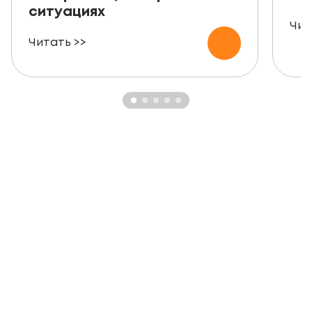
ситуациях
Чит
Читать >>
ЗАКАЗАТЬ БЕСПЛАТНУЮ
КОНСУЛЬТАЦИЮ