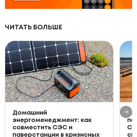
ЧИТАТЬ БОЛЬШЕ
Домашний
Ав
энергоменеджмент: как
пе
совместить СЭС и
СЭ
паверстанции в кризисных
ск