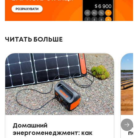
ЧИТАТЬ БОЛЬШЕ
Домашний
Ав
энергоменеджмент: как
пе