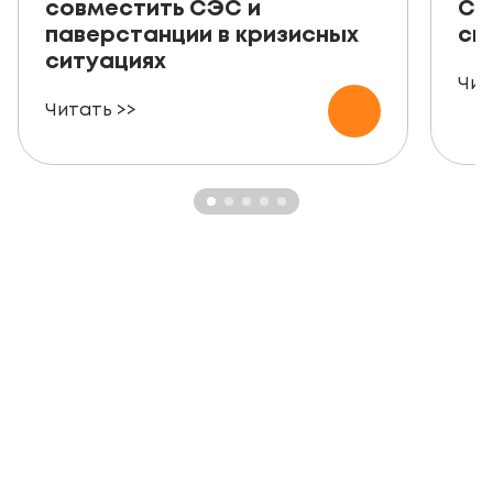
совместить СЭС и
СЭ
паверстанции в кризисных
ск
ситуациях
Чит
Читать >>
ЗАКАЗАТЬ БЕСПЛАТНУЮ
КОНСУЛЬТАЦИЮ