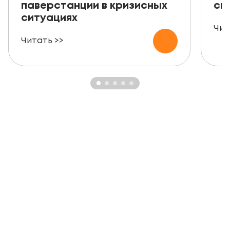
паверстанции в кризисных
ск
ситуациях
Чит
Читать >>
ЗАКАЗАТЬ БЕСПЛАТНУЮ
КОНСУЛЬТАЦИЮ