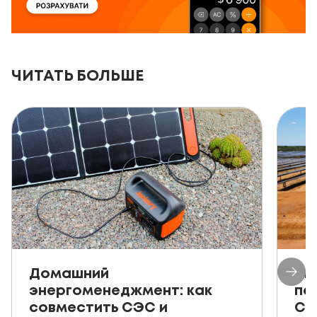
ЧИТАТЬ БОЛЬШЕ
Домашний
Ав
энергоменеджмент: как
пе
совместить СЭС и
СЭ