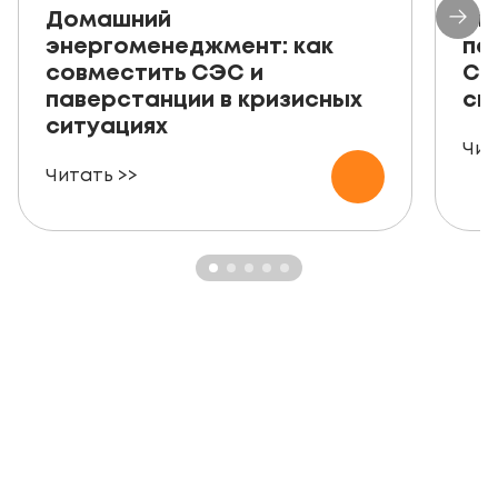
Домашний
Ав
энергоменеджмент: как
пе
совместить СЭС и
СЭ
паверстанции в кризисных
ск
ситуациях
Чит
Читать >>