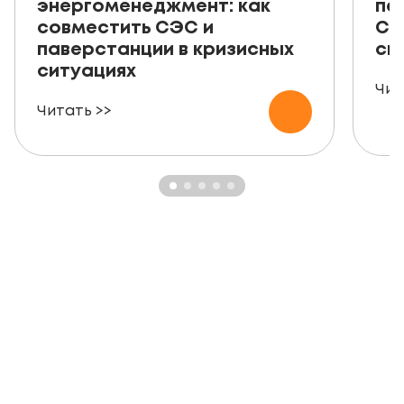
энергоменеджмент: как
пе
совместить СЭС и
СЭ
паверстанции в кризисных
ск
ситуациях
Чит
Читать >>
ЗАКАЗАТЬ БЕСПЛАТНУЮ