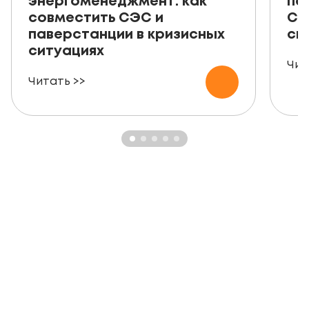
энергоменеджмент: как
пе
совместить СЭС и
СЭ
паверстанции в кризисных
ск
ситуациях
Чит
Читать >>
ЗАКАЗАТЬ БЕСПЛАТНУЮ