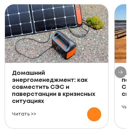
Домашний
Ав
энергоменеджмент: как
пе
совместить СЭС и
СЭ
паверстанции в кризисных
ск
ситуациях
Чит
Читать >>