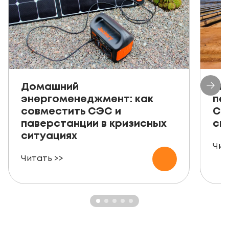
Домашний
Ав
энергоменеджмент: как
пе
совместить СЭС и
СЭ
паверстанции в кризисных
ск
ситуациях
Чит
Читать >>