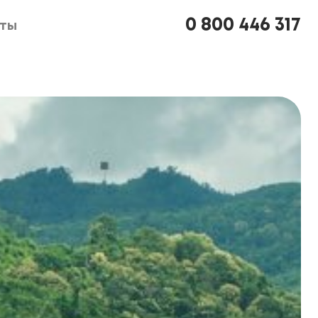
0 800 446 317
кты
кты