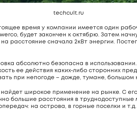
techcult.ru
стоящее время у компании имеется один рабо
erco, будет закончен к октябрю. Затем нач
 на расстояние сначала 2кВт энергии. Посте
ановка абсолютно безопасна в использовании
сть ее действия каких-либо сторонних предм
ть при непогоде – дожде, тумане, большом к
т найдет широкое применение на рынке. С е
но большие расстояния в труднодоступные м
ередач: на острова, в горные поселки и т.д.