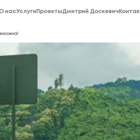
О нас
Услуги
Проекты
Дмитрий Доскевич
Конта
О нас
Услуги
Проекты
Дмитрий Доскевич
Конта
зможна!