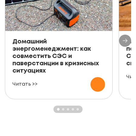
Домашний
Ав
энергоменеджмент: как
пе
совместить СЭС и
СЭ
паверстанции в кризисных
ск
ситуациях
Чит
Читать >>