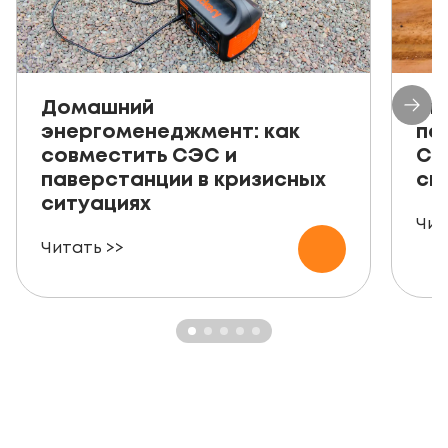
Домашний
Ав
энергоменеджмент: как
пе
совместить СЭС и
СЭ
паверстанции в кризисных
ск
ситуациях
Чит
Читать >>