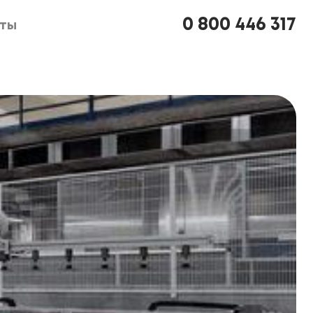
0 800 446 317
кты
кты