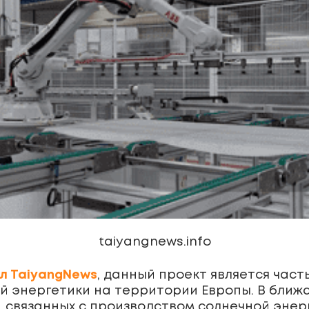
taiyangnews.info
л TaiyangNews
, данный проект является ча
й энергетики на территории Европы. В ближ
 связанных с производством солнечной энер