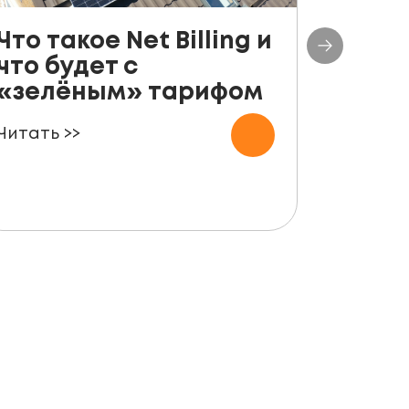
Что такое Net Billing и
Поша
что будет с
руко
«зелёным» тарифом
уста
пане
Читать >>
для ф
Читать 