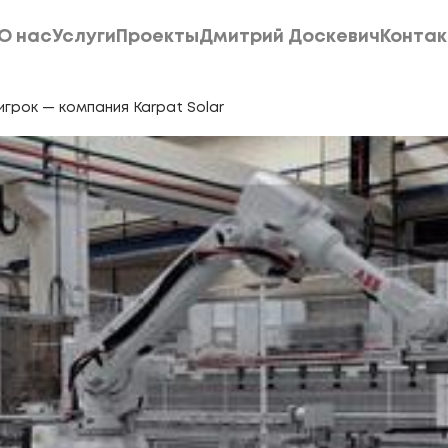
О нас
Услуги
Проекты
Дмитрий Доскевич
Конта
О нас
Услуги
Проекты
Дмитрий Доскевич
Конта
грок — компания Karpat Solar