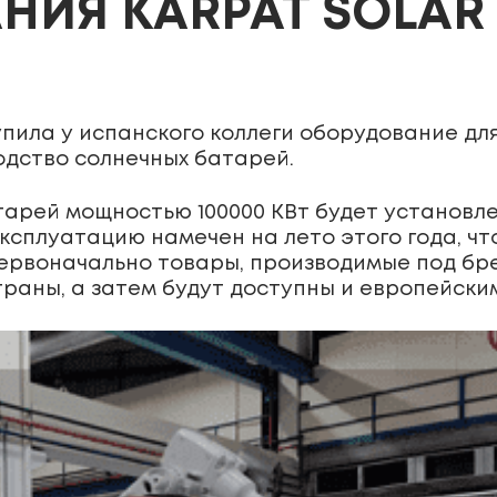
НИЯ KARPAT SOLAR
купила у испанского коллеги оборудование д
одство солнечных батарей.
тарей мощностью 100000 КВт будет установл
ксплуатацию намечен на лето этого года, чт
ервоначально товары, производимые под брен
траны, а затем будут доступны и европейски