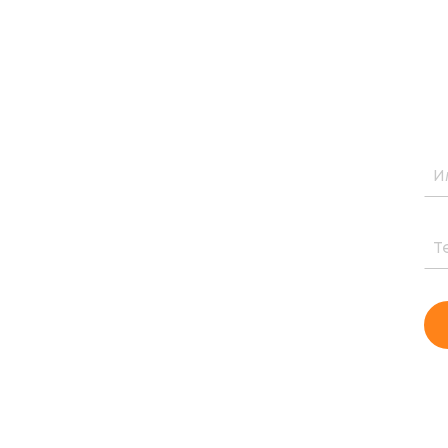
НУЮ
тоимости и периоде окупаемости
го проекта