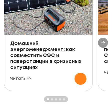
Домашний
Ав
энергоменеджмент: как
пе
совместить СЭС и
СЭ
паверстанции в кризисных
ск
ситуациях
Чит
Читать >>