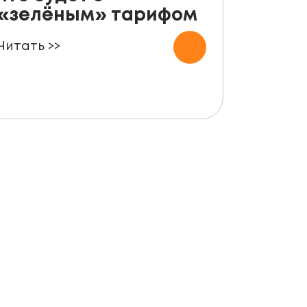
«зелёным» тарифом
уста
пане
Читать >>
для ф
Читать 