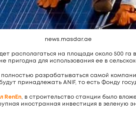
news.masdar.ae
ет располагаться на площади около 500 га 
не пригодна для использования ее в сельскох
 полностью разрабатываться самой компание
будут принадлежать ANIF, то есть Фонду го
л RenEn
, в строительство станции было влож
рупная иностранная инвестиция в зеленую э