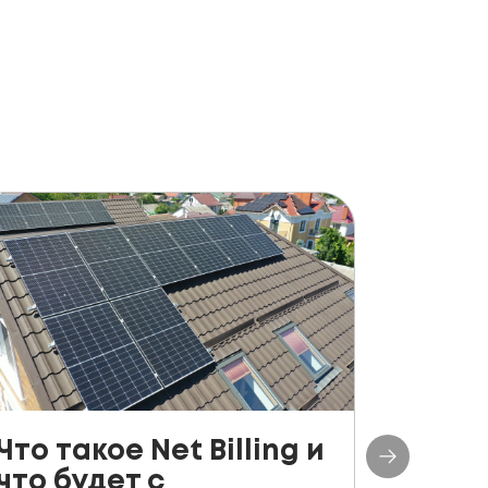
Что такое Net Billing и
Поша
что будет с
руко