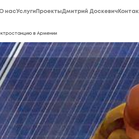
О нас
Услуги
Проекты
Дмитрий Доскевич
Конта
О нас
Услуги
Проекты
Дмитрий Доскевич
Конта
ектростанцию в Армении