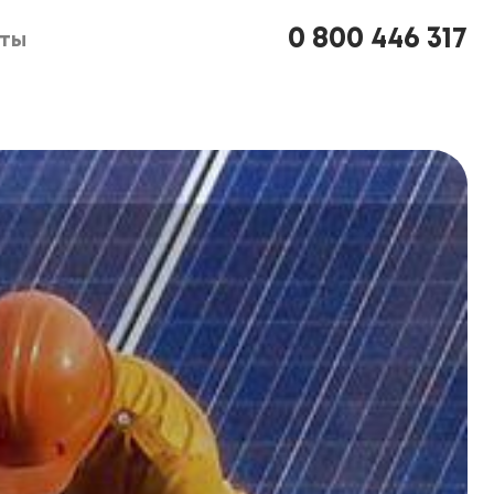
0 800 446 317
кты
кты