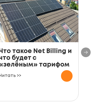
Что такое Net Billing и
Поша
что будет с
руко
«зелёным» тарифом
уста
пане
Читать >>
для ф
Читать 