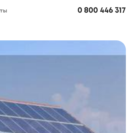
0 800 446 317
кты
кты