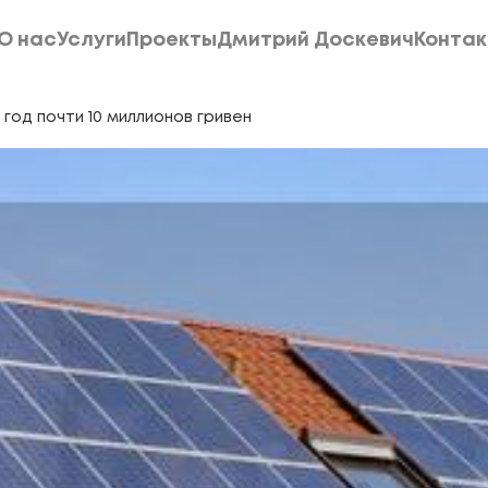
О нас
Услуги
Проекты
Дмитрий Доскевич
Конта
О нас
Услуги
Проекты
Дмитрий Доскевич
Конта
год почти 10 миллионов гривен