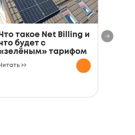
Что такое Net Billing и
Поша
что будет с
руко
«зелёным» тарифом
уста
пане
Читать >>
для ф
Читать 