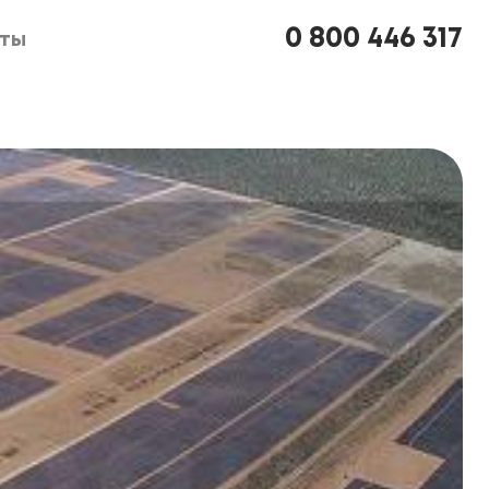
0 800 446 317
кты
кты