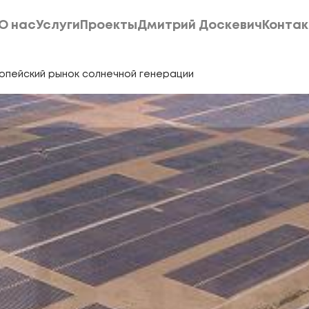
О нас
Услуги
Проекты
Дмитрий Доскевич
Конта
О нас
Услуги
Проекты
Дмитрий Доскевич
Конта
опейский рынок солнечной генерации