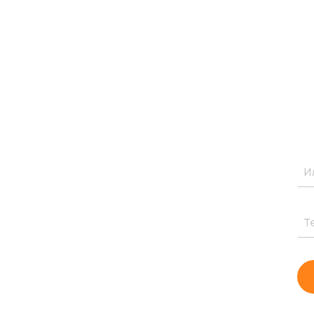
НУЮ
тоимости и периоде окупаемости
го проекта