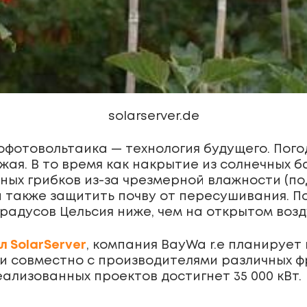
solarserver.de
офотовольтаика — технология будущего. Пого
жая. В то время как накрытие из солнечных
чных грибков из-за чрезмерной влажности (п
а также защитить почву от пересушивания. 
радусов Цельсия ниже, чем на открытом возд
 SolarServer
, компания BayWa r.e планирует
и совместно с производителями различных фр
лизованных проектов достигнет 35 000 кВт.