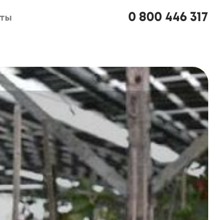
0 800 446 317
кты
кты