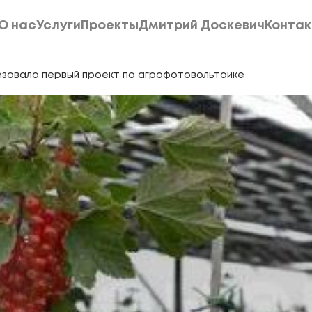
О нас
Услуги
Проекты
Дмитрий Доскевич
Конта
О нас
Услуги
Проекты
Дмитрий Доскевич
Конта
изовала первый проект по агрофотовольтаике