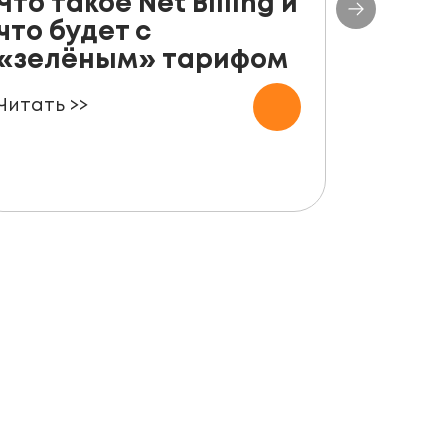
Что такое Net Billing и
Поша
что будет с
руко
«зелёным» тарифом
уста
пане
Читать >>
для ф
Читать 