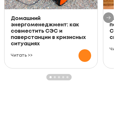
Домашний
Ав
энергоменеджмент: как
пе
совместить СЭС и
СЭ
паверстанции в кризисных
ск
ситуациях
Чит
Читать >>