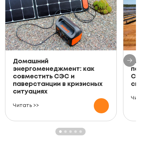
Домашний
Ав
энергоменеджмент: как
пе
совместить СЭС и
СЭ
паверстанции в кризисных
ск
ситуациях
Чит
Читать >>