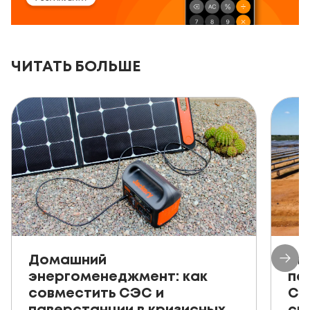
ЧИТАТЬ БОЛЬШЕ
Домашний
Ав
энергоменеджмент: как
пе
совместить СЭС и
СЭ