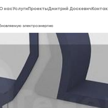
О нас
Услуги
Проекты
Дмитрий Доскевич
Конта
О нас
Услуги
Проекты
Дмитрий Доскевич
Конта
обновляемую электроэнергию