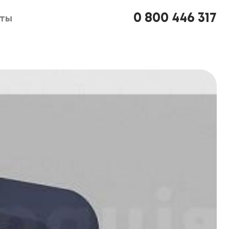
0 800 446 317
кты
кты