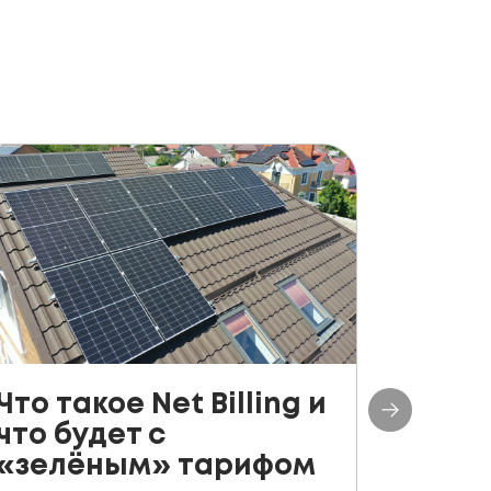
Что такое Net Billing и
Поша
что будет с
руко
«зелёным» тарифом
уста