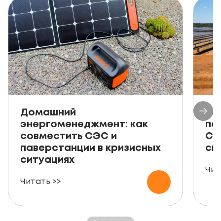
Домашний
Ав
энергоменеджмент: как
пе
совместить СЭС и
СЭ
паверстанции в кризисных
ск
ситуациях
Чит
Читать >>