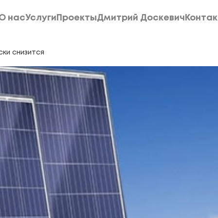
О нас
Услуги
Проекты
Дмитрий Доскевич
Конта
О нас
Услуги
Проекты
Дмитрий Доскевич
Конта
ски снизится