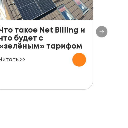
Что такое Net Billing и
Поша
что будет с
руко
«зелёным» тарифом
уста
пане
Читать >>
для ф
Читать 