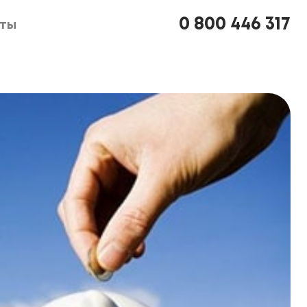
0 800 446 317
кты
кты