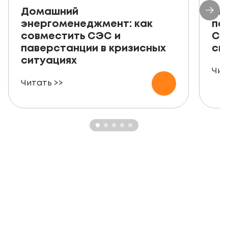
Домашний
Ав
энергоменеджмент: как
пе
совместить СЭС и
СЭ
паверстанции в кризисных
ск
ситуациях
Чит
Читать >>