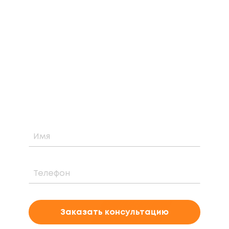
ЗАКАЗАТЬ БЕСПЛАТНУЮ
КОНСУЛЬТАЦИЮ
Узнайте о возможности установки,
стоимости и периоде окупаемости
солнечной электростанции для вашего
проекта
Заказать консультацию